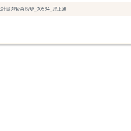
救計畫與緊急應變_00564_羅正旭