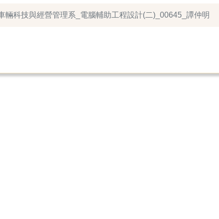
2_車輛科技與經營管理系_電腦輔助工程設計(二)_00645_譚仲明