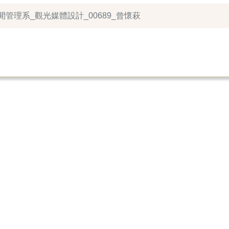
休閒管理系_觀光媒體設計_00689_曾懷萩