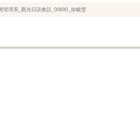
休閒管理系_觀光日語會話_00690_徐毓瑩