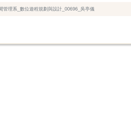
休閒管理系_數位遊程規劃與設計_00696_吳亭儀