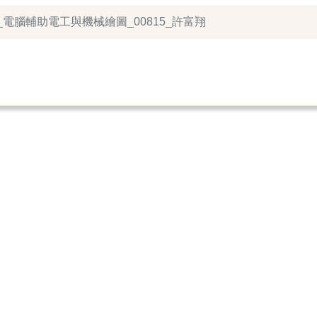
系_電腦輔助電工與機械繪圖_00815_許富翔