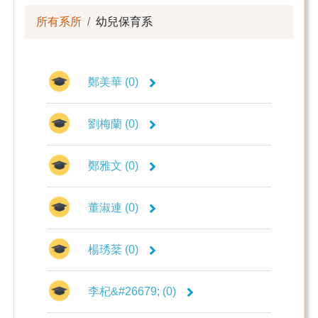
所有系所
幼兒保育系
鄭美華 (0)
劉梅蘭 (0)
鄭雅文 (0)
董淑連 (0)
楊琇棻 (0)
李杞&#26679; (0)